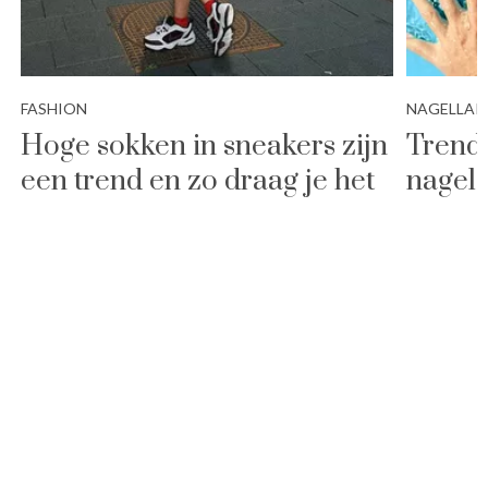
FASHION
NAGELLAK
Hoge sokken in sneakers zijn
Trend:
een trend en zo draag je het
nagels