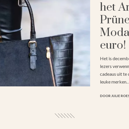
het A
Prüne
Moda 
euro!
Het is decembe
lezers verwenn
cadeaus uit te
leuke merken
DOOR JULIE ROE