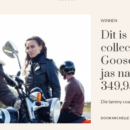
WINNEN
Dit i
collec
Goose
jas na
349,9
Die lammy coats
DOOR MICHELLE