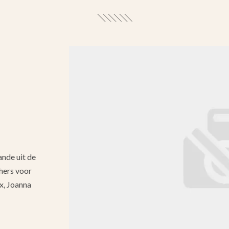
ande uit de
hers voor
x, Joanna