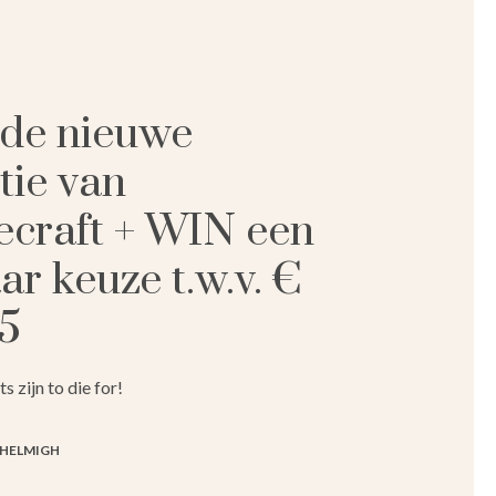
s de nieuwe
tie van
craft + WIN een
ar keuze t.w.v. €
5
 zijn to die for!
 HELMIGH