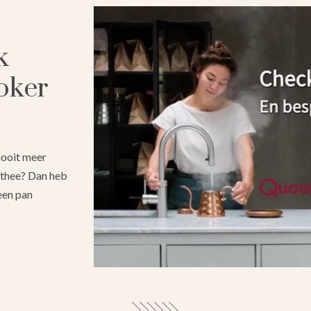
k
oker
 nooit meer
 thee? Dan heb
een pan