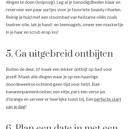
dingen te doen (knipoog). Leg al je benodigdheden klaar en
reserveer een paar uurtjes voor je favoriete beauty rituelen.
Reinig je huid met een stoombad van heilzame oliën zoals
teatree-olie, lak je hand- en teennagels, smeer een maskertje
in je haar en scrub erop los!
5. Ga uitgebreid ontbijten
Buiten de deur, óf maak een lekker ontbijt op bed voor
jezelf. Maak alle dingen waar je op een haastige
doordeweekse ochtend geen tijd voor hebt. Bak
bananenpannenkoeken, een eitje, pers een verse jus
d'orange en serveer er heerlijke toast bij. Een
perfecte start
van je dag
!
6. Plan een date in met een