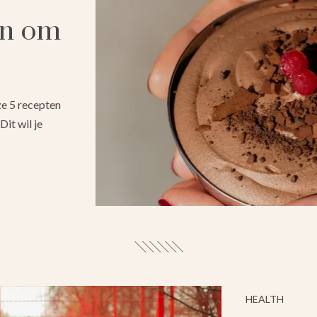
en om
ze 5 recepten
Dit wil je
HEALTH