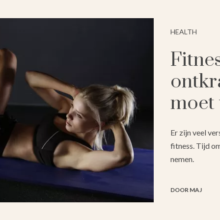
HEALTH
Fitne
ontkr
moet
Er zijn veel ve
fitness. Tijd o
nemen.
DOOR MAJ