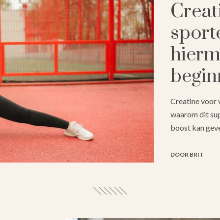
Creat
sport
hierm
begin
Creatine voor
waarom dit sup
boost kan gev
DOOR BRIT