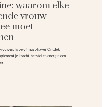
ine: waarom elke
ende vrouw
ee moet
nen
 vrouwen: hype of must-have? Ontdek
plement je kracht, herstel en energie een
en