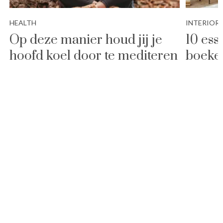
HEALTH
INTERIOR
Op deze manier houd jij je
10 esse
hoofd koel door te mediteren
boeke