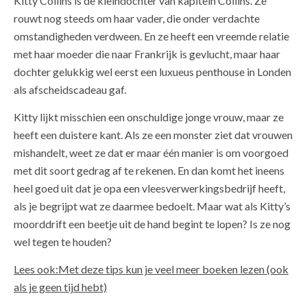
Kitty Collins is de kleindochter van kapitein Collins. Ze
rouwt nog steeds om haar vader, die onder verdachte
omstandigheden verdween. En ze heeft een vreemde relatie
met haar moeder die naar Frankrijk is gevlucht, maar haar
dochter gelukkig wel eerst een luxueus penthouse in Londen
als afscheidscadeau gaf.
Kitty lijkt misschien een onschuldige jonge vrouw, maar ze
heeft een duistere kant. Als ze een monster ziet dat vrouwen
mishandelt, weet ze dat er maar één manier is om voorgoed
met dit soort gedrag af te ­rekenen. En dan komt het ineens
heel goed uit dat je opa een vlees­verwerkingsbedrijf heeft,
als je begrijpt wat ze daarmee bedoelt. Maar wat als Kitty’s
moorddrift een beetje uit de hand begint te lopen? Is ze nog
wel tegen te houden?
Lees ook:Met deze tips kun je veel meer boeken lezen (ook
als je geen tijd hebt)