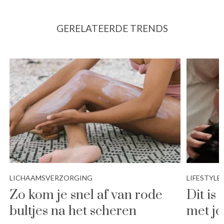
GERELATEERDE TRENDS
LICHAAMSVERZORGING
LIFESTYLE
Zo kom je snel af van rode
Dit is
bultjes na het scheren
met j