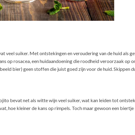
vat veel suiker. Met ontstekingen en veroudering van de huid als g
kans op rosacea, een huidaandoening die roodheid veroorzaak op o
rbeeld bier) geen stoffen die juist goed zijn voor de huid. Skippen d
jito bevat net als witte wijn veel suiker, wat kan leiden tot ontst
evat, hoe kleiner de kans op rimpels. Toch maar gewoon een biertje