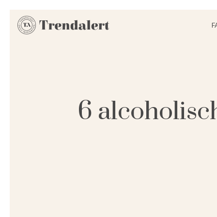
F
6 alcoholisc