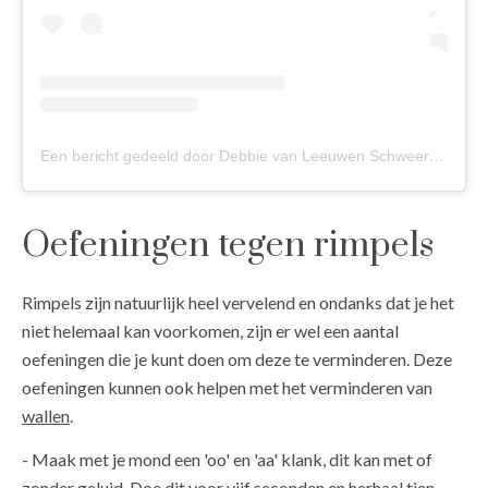
Een bericht gedeeld door Debbie van Leeuwen Schweers (@livelighternl)
Oefeningen tegen rimpels
Rimpels zijn natuurlijk heel vervelend en ondanks dat je het
niet helemaal kan voorkomen, zijn er wel een aantal
oefeningen die je kunt doen om deze te verminderen. Deze
oefeningen kunnen ook helpen met het verminderen van
wallen
.
- Maak met je mond een 'oo' en 'aa' klank, dit kan met of
zonder geluid. Doe dit voor vijf seconden en herhaal tien