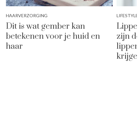
HAARVERZORGING
LIFESTYLE
Dit is wat gember kan
Lippen
betekenen voor je huid en
zijn d
haar
lippens
krijge