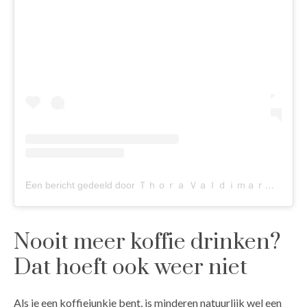
Een bericht gedeeld door Ｔｈｏｒａ Ｖａｌｄｉｍａｒｓ (@thora_valdimars)
Nooit meer koffie drinken?
Dat hoeft ook weer niet
Als je een koffiejunkie bent, is minderen natuurlijk wel een