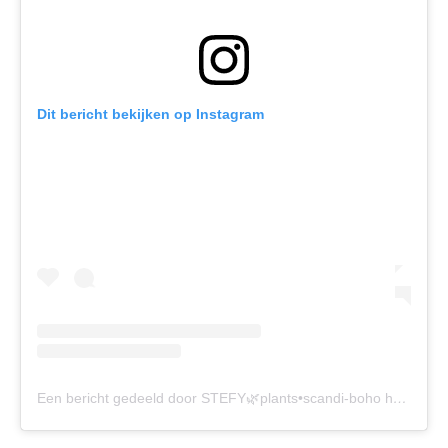
Dit bericht bekijken op Instagram
Een bericht gedeeld door STEFY🌿plants•scandi-boho home (@stefyplants)