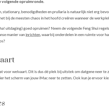
uw volgende opruimronde.
stationary, benodigdheden en prullaria is natuurlijk niet erg bevord
et bij de meesten chaos in het hoofd creëren wanneer de werkple
 (ha! uitdaging) goed opruimen? Neem de volgende Feng Shui regels 
anse manier van
inrichten
, waarbij onderdelen in een ruimte voor h
aos?
vaart
 voor welvaart. Dit is dus dé plek bij uitstek om datgene neer te z
hier het scherm van jouw iMac neer te zetten. Ook kun je ervoor ki
es