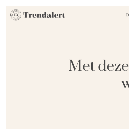
F
Met deze 
w