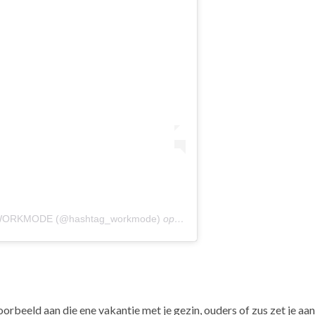
G WORKMODE (@hashtag_workmode)
op
13 Feb 2018 om 11:32 (PST)
oorbeeld aan die ene vakantie met je gezin, ouders of zus zet je aan 