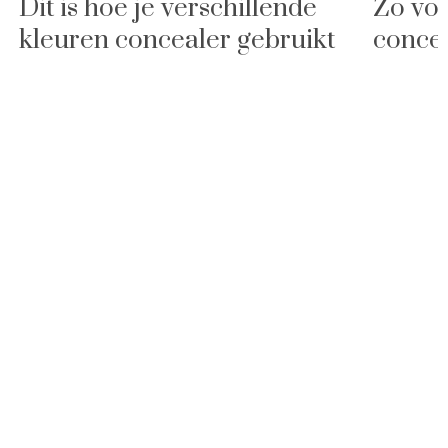
Dit is hoe je verschillende
Zo voo
kleuren concealer gebruikt
concea