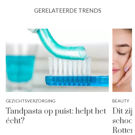
GERELATEERDE TRENDS
GEZICHTSVERZORGING
BEAUTY
Tandpasta op puist: helpt het
Dit zi
écht?
schoon
Rotte