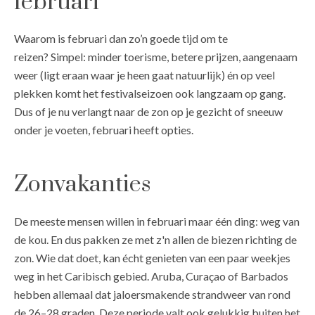
februari
Waarom is februari dan zo’n goede tijd om te
reizen? Simpel: minder toerisme, betere prijzen, aangenaam
weer (ligt eraan waar je heen gaat natuurlijk) én op veel
plekken komt het festivalseizoen ook langzaam op gang.
Dus of je nu verlangt naar de zon op je gezicht of sneeuw
onder je voeten, februari heeft opties.
Zonvakanties
De meeste mensen willen in februari maar één ding: weg van
de kou. En dus pakken ze met z'n allen de biezen richting de
zon. Wie dat doet, kan écht genieten van een paar weekjes
weg in het Caribisch gebied. Aruba, Curaçao of Barbados
hebben allemaal dat jaloersmakende strandweer van rond
de 26–28 graden. Deze periode valt ook gelukkig buiten het