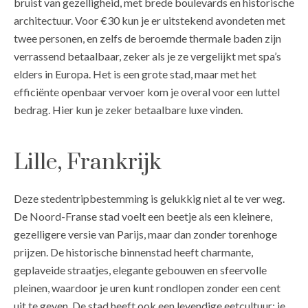
bruist van gezelligheid, met brede boulevards en historische
architectuur. Voor €30 kun je er uitstekend avondeten met
twee personen, en zelfs de beroemde thermale baden zijn
verrassend betaalbaar, zeker als je ze vergelijkt met spa’s
elders in Europa. Het is een grote stad, maar met het
efficiënte openbaar vervoer kom je overal voor een luttel
bedrag. Hier kun je zeker betaalbare luxe vinden.
Lille, Frankrijk
Deze stedentripbestemming is gelukkig niet al te ver weg.
De Noord-Franse stad voelt een beetje als een kleinere,
gezelligere versie van Parijs, maar dan zonder torenhoge
prijzen. De historische binnenstad heeft charmante,
geplaveide straatjes, elegante gebouwen en sfeervolle
pleinen, waardoor je uren kunt rondlopen zonder een cent
uit te geven. De stad heeft ook een levendige eetcultuur; je