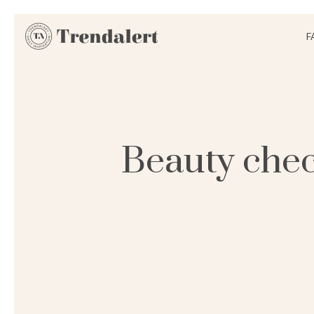
F
Beauty check