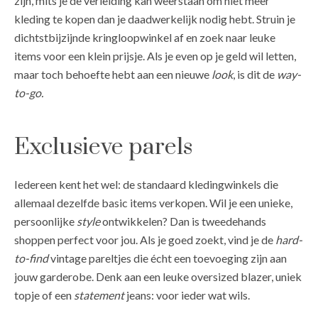
zijn, mits je de verleiding kan weerstaan om niet meer
kleding te kopen dan je daadwerkelijk nodig hebt. Struin je
dichtstbijzijnde kringloopwinkel af en zoek naar leuke
items voor een klein prijsje. Als je even op je geld wil letten,
maar toch behoefte hebt aan een nieuwe
look
, is dit de
way-
to-go.
Exclusieve parels
Iedereen kent het wel: de standaard kledingwinkels die
allemaal dezelfde basic items verkopen. Wil je een unieke,
persoonlijke
style
ontwikkelen? Dan is tweedehands
shoppen perfect voor jou. Als je goed zoekt, vind je de
hard-
to-find
vintage pareltjes die écht een toevoeging zijn aan
jouw garderobe. Denk aan een leuke oversized blazer, uniek
topje of een
statement
jeans: voor ieder wat wils.