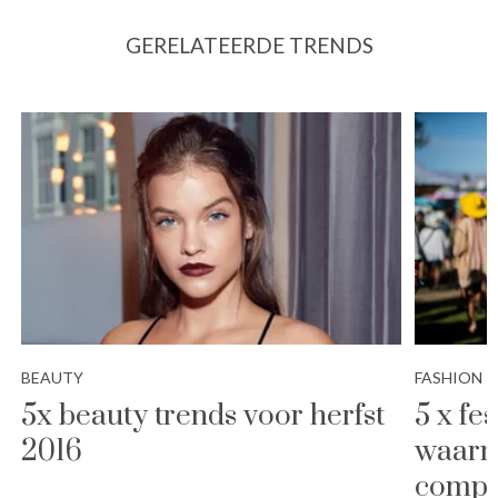
GERELATEERDE TRENDS
BEAUTY
FASHION
5x beauty trends voor herfst
5 x fes
2016
waarme
compl