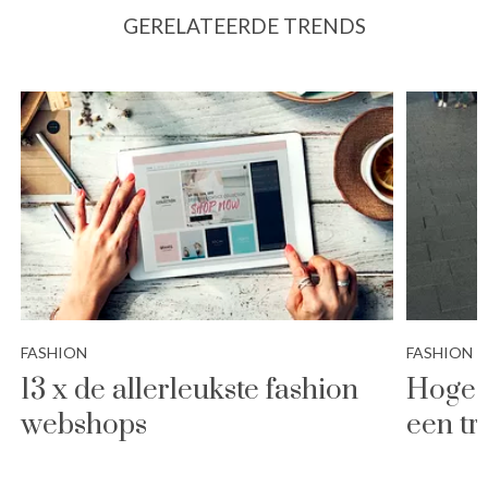
GERELATEERDE TRENDS
FASHION
FASHION
13 x de allerleukste fashion
Hoge s
webshops
een tr