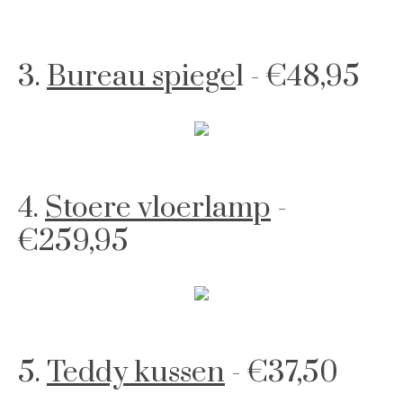
3.
Bureau spiege
l - €48,95
4.
Stoere vloerlamp
-
€259,95
5.
Teddy kussen
- €37,50