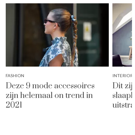
FASHION
INTERIOR
Deze 9 mode accessoires
Dit zi
zijn helemaal on trend in
slaapk
2021
uitstr