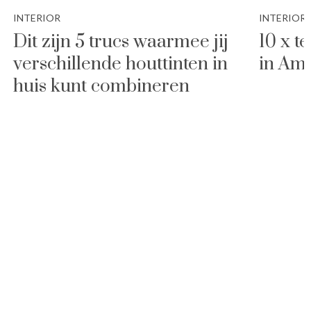
INTERIOR
INTERIOR
Dit zijn 5 trucs waarmee jij
10 x t
verschillende houttinten in
in Am
huis kunt combineren