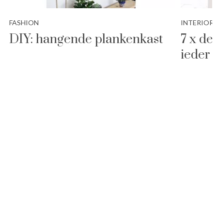
FASHION
INTERIOR
DIY: hangende plankenkast
7 x de
ieder 