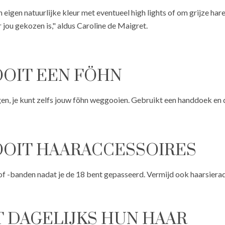
un eigen natuurlijke kleur met eventueel high lights of om grijze h
 jou gekozen is," aldus Caroline de Maigret.
NOOIT EEN FÖHN
en, je kunt zelfs jouw föhn weggooien. Gebruikt een handdoek en d
NOOIT HAARACCESSOIRES
 of -banden nadat je de 18 bent gepasseerd. Vermijd ook haarsiera
IT DAGELIJKS HUN HAAR