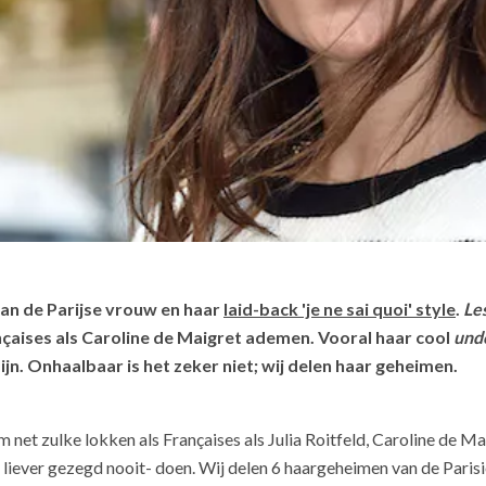
an de Parijse vrouw en haar
laid-back 'je ne sai quoi' style
.
Les
inçaises als Caroline de Maigret ademen. Vooral haar cool
und
ijn. Onhaalbaar is het zeker niet; wij delen haar geheimen.
 om net zulke lokken als Françaises als Julia Roitfeld, Caroline de M
of liever gezegd nooit- doen. Wij delen 6 haargeheimen van de Paris