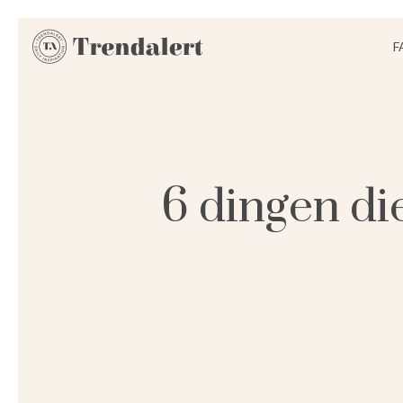
F
6 dingen di