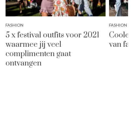
FASHION
FASHION
5 x festival outfits voor 2021
Coole 
waarmee jij veel
van fa
complimenten gaat
ontvangen