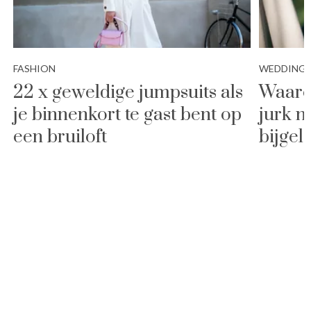
FASHION
WEDDING
22 x geweldige jumpsuits als
Waaro
je binnenkort te gast bent op
jurk n
een bruiloft
bijgel