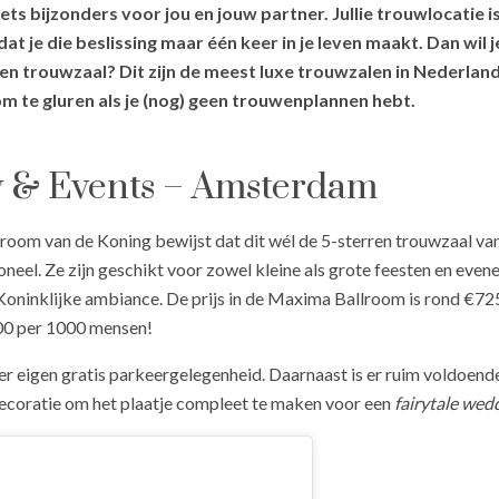
ets bijzonders voor jou en jouw partner. Jullie trouwlocatie is
at je die beslissing maar één keer in je leven maakt. Dan wil
n een trouwzaal? Dit zijn de meest luxe trouwzalen in Nederl
om te gluren als je (nog) geen trouwenplannen hebt.
ty & Events – Amsterdam
oom van de Koning bewijst dat dit wél de 5-sterren trouwzaal van
neel. Ze zijn geschikt voor zowel kleine als grote feesten en evene
n Koninklijke ambiance. De prijs in de Maxima Ballroom is rond €
000 per 1000 mensen!
er eigen gratis parkeergelegenheid. Daarnaast is er ruim voldoen
ecoratie om het plaatje compleet te maken voor een
fairytale wed