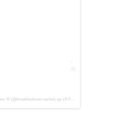
en 🌸 (@breakfastlover.rachel)
op
19 Feb 2020 om 12:33 (PST)