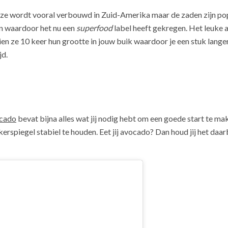
ze wordt vooral verbouwd in Zuid-Amerika maar de zaden zijn popu
n waardoor het nu een
superfood
label heeft gekregen. Het leuke 
en ze 10 keer hun grootte in jouw buik waardoor je een stuk langer vo
jd.
cado
bevat bijna alles wat jij nodig hebt om een goede start te m
ikerspiegel stabiel te houden. Eet jij avocado? Dan houd jij het daa