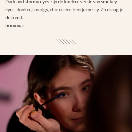
Dark and stormy eyes zijn de koelere versie van smokey
eyes: donker, smudgy, chic en een beetje messy. Zo draag je
de trend.
DOOR BRIT