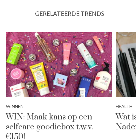
GERELATEERDE TRENDS
WINNEN
HEALTH
WIN: Maak kans op een
Wat is
selfcare goodiebox t.w.v.
Naden
€150!