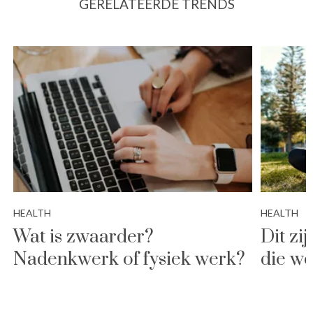
GERELATEERDE TRENDS
HEALTH
HEALTH
Wat is zwaarder?
Dit zi
Nadenkwerk of fysiek werk?
die we