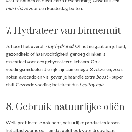
vast te houden en biedt extra bescherming. Absoluut een
must-have
voor een koude dag buiten.
7. Hydrateer van binnenuit
Je hoort het overal:
stay hydrated
. Of het nu gaat om je huid,
gezondheid of haarvochtigheid, genoeg drinken is
essentieel voor een gehydrateerd lichaam. Ook
voedingsmiddelen die rijk zijn aan omega-3 vetzuren, zoals
noten, avocado en vis, geven je haar die extra
boost
– super
chill. Gezonde voeding betekent dus
healthy
hair
.
8. Gebruik natuurlijke oliën
Welk probleem je ook hebt, natuurlijke producten lossen
het altijd voor je op – en dat geldt ook voor droog haar.