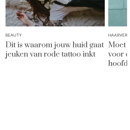
BEAUTY
HAARVER
Dit is waarom jouw huid gaat
Moet j
jeuken van rode tattoo inkt
voor e
hoofd