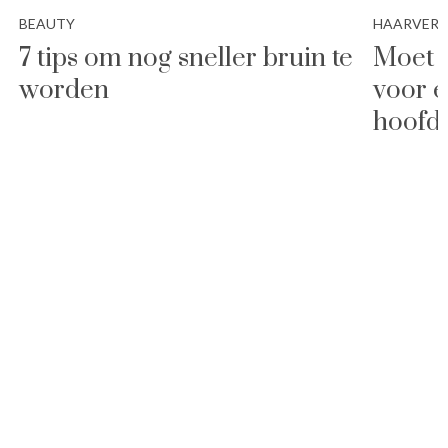
BEAUTY
HAARVER
7 tips om nog sneller bruin te
Moet j
worden
voor e
hoofd