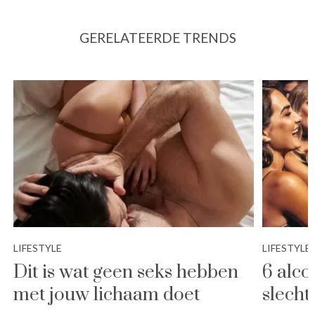
GERELATEERDE TRENDS
LIFESTYLE
LIFESTYLE
Dit is wat geen seks hebben
6 alco
met jouw lichaam doet
slecht