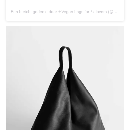
Een bericht gedeeld door ➕Vegan bags for 🐾 lovers (@sans.beast)