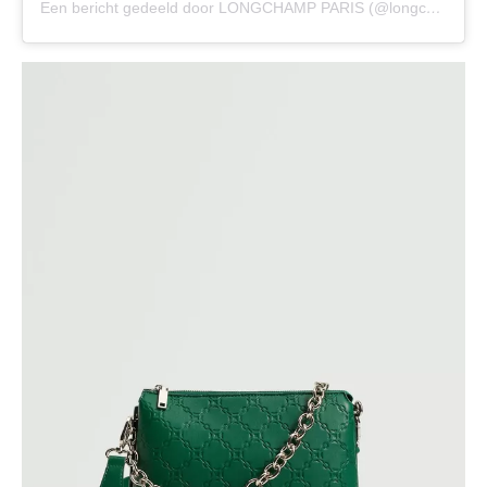
Een bericht gedeeld door LONGCHAMP PARIS (@longchamp)