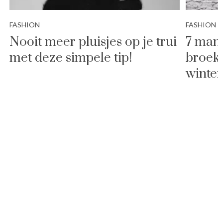
FASHION
FASHION
Nooit meer pluisjes op je trui
7 man
met deze simpele tip!
broek 
winte