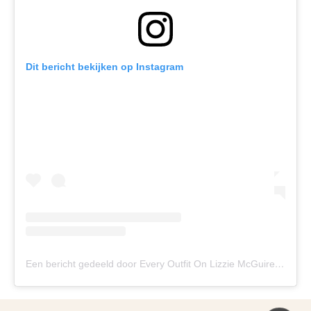
Dit bericht bekijken op Instagram
Een bericht gedeeld door Every Outfit On Lizzie McGuire (@everyoutfitonlizziemcguire)