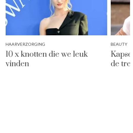
HAARVERZORGING
BEAUTY
10 x knotten die we leuk
Kapsel
vinden
de tre