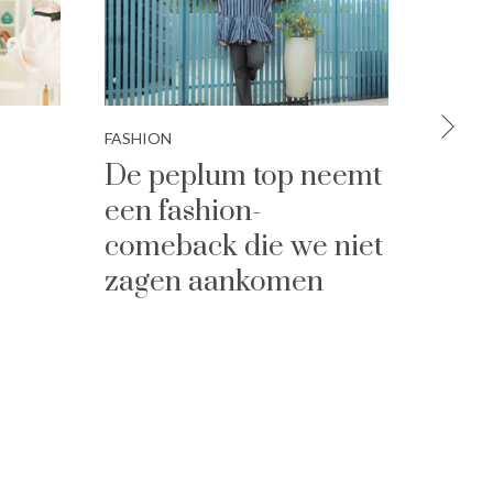
FASHION
FASHIO
De peplum top neemt
Dit z
een fashion-
mode
comeback die we niet
naja
zagen aankomen