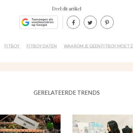
Deel dit artikel
FITBOY
FITBOY DATEN
WAAROM JE GEEN FITBOY MOET 
GERELATEERDE TRENDS