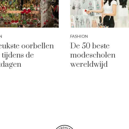
N
FASHION
eukste oorbellen
De 50 beste
 tijdens de
modescholen
tdagen
wereldwijd