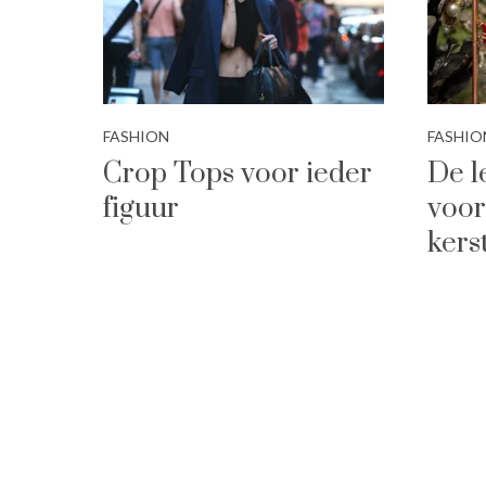
FASHION
FASHIO
Crop Tops voor ieder
De l
figuur
voor
kers