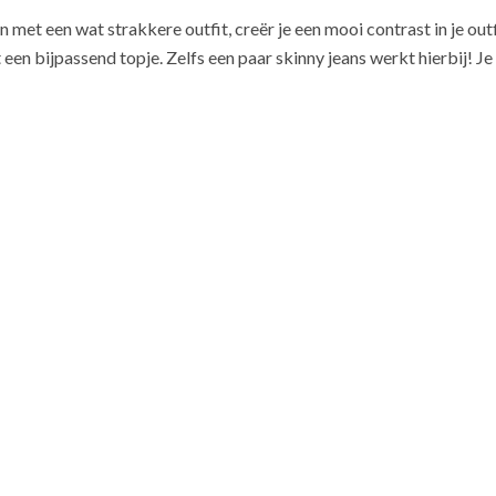
met een wat strakkere outfit, creër je een mooi contrast in je outf
t een bijpassend topje. Zelfs een paar skinny jeans werkt hierbij! J