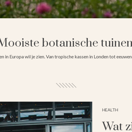
Mooiste botanische tuine
n in Europa wil je zien. Van tropische kassen in Londen tot eeuweno
HEALTH
Wat zi