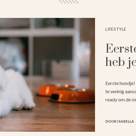
LIFESTYLE
Eerst
heb j
Eerste hondje! 
te weinig aans
ready om de n
DOOR ISABELLA