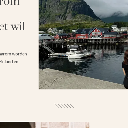
arom
t wil
 Waarom worden
inland en