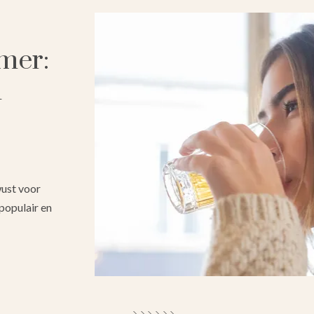
mer:
n
ust voor
populair en