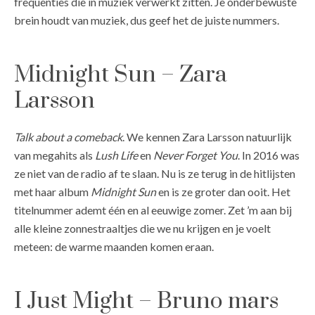
frequenties die in muziek verwerkt zitten. Je onderbewuste
brein houdt van muziek, dus geef het de juiste nummers.
Midnight Sun – Zara
Larsson
Talk about a comeback
. We kennen Zara Larsson natuurlijk
van megahits als
Lush Life
en
Never Forget You
. In 2016 was
ze niet van de radio af te slaan. Nu is ze terug in de hitlijsten
met haar album
Midnight Sun
en is ze groter dan ooit. Het
titelnummer ademt één en al eeuwige zomer. Zet ’m aan bij
alle kleine zonnestraaltjes die we nu krijgen en je voelt
meteen: de warme maanden komen eraan.
I Just Might – Bruno mars