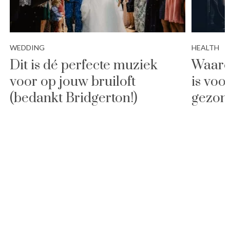
WEDDING
HEALTH
Dit is dé perfecte muziek
Waaro
voor op jouw bruiloft
is voo
(bedankt Bridgerton!)
gezon