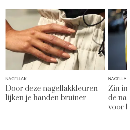
NAGELLAK
NAGELLAK
Door deze nagellakkleuren
Zin in
lijken je handen bruiner
de nag
voor l