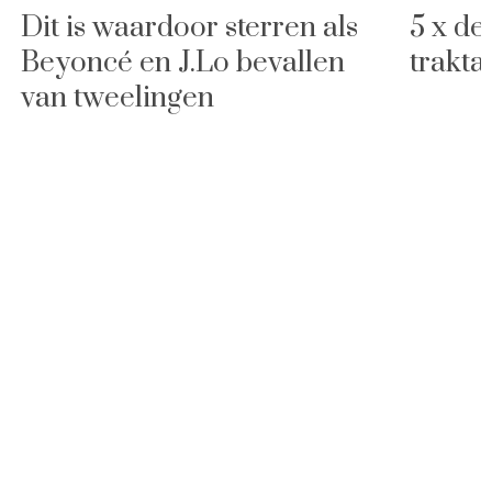
Dit is waardoor sterren als
5 x de
Beyoncé en J.Lo bevallen
trakta
van tweelingen