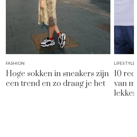
FASHION
LIFESTYLE
Hoge sokken in sneakers zijn
10 re
een trend en zo draag je het
van m
lekker