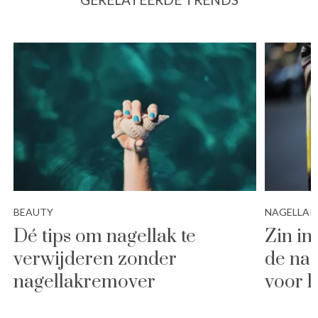
BEAUTY
NAGELLAK
Dé tips om nagellak te
Zin in
verwijderen zonder
de nag
nagellakremover
voor l