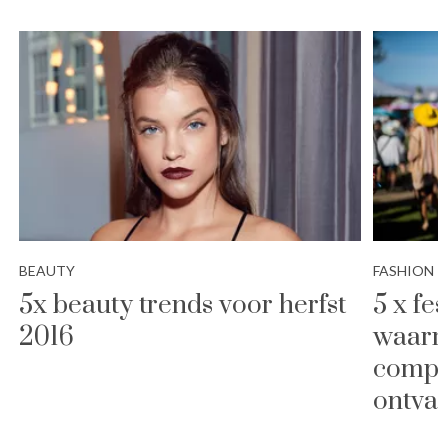
BEAUTY
FASHION
5x beauty trends voor herfst
5 x fes
2016
waarme
compl
ontva