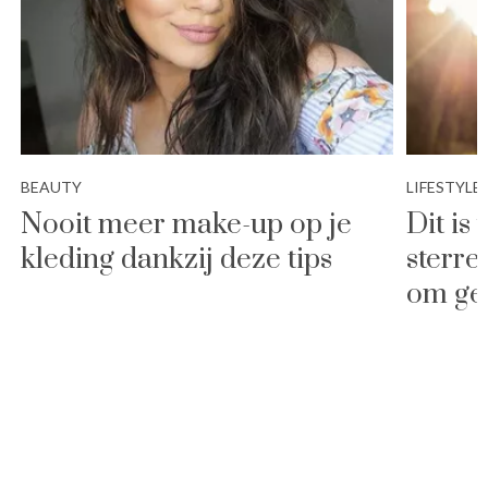
BEAUTY
LIFESTYLE
Nooit meer make-up op je
Dit is 
kleding dankzij deze tips
sterre
om gel