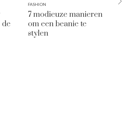
FASHION
FASHIO
y
7 modieuze manieren
5 x s
j de
om een beanie te
lekk
stylen
tijd
wint