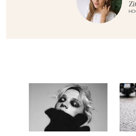
Zi
HO