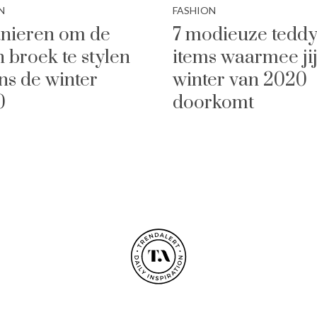
N
FASHION
nieren om de
7 modieuze tedd
n broek te stylen
items waarmee ji
ens de winter
winter van 2020
0
doorkomt