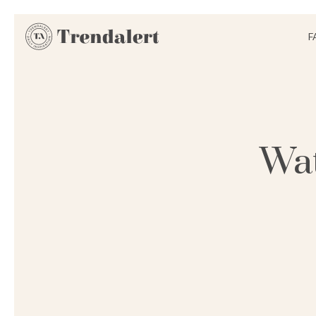
F
Wat