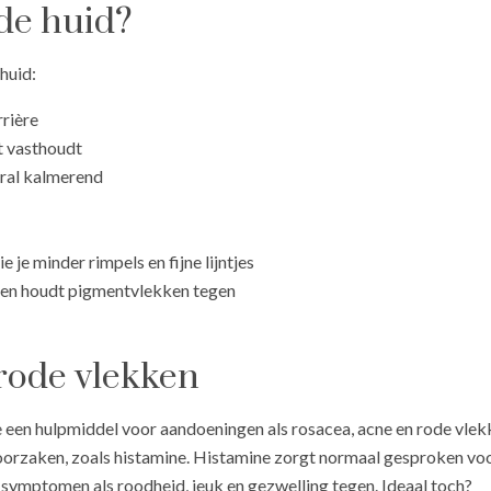
de huid?
huid:
rrière
t vasthoudt
ral kalmerend
 je minder rimpels en fijne lijntjes
 en houdt pigmentvlekken tegen
rode vlekken
e een hulpmiddel voor aandoeningen als rosacea, acne en rode vlek
roorzaken, zoals histamine. Histamine zorgt normaal gesproken vo
 symptomen als roodheid, jeuk en gezwelling tegen. Ideaal toch?