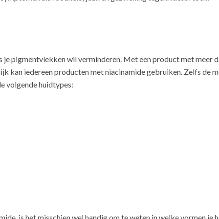
ls je pigmentvlekken wil verminderen. Met een product met meer d
ijk kan iedereen producten met niacinamide gebruiken. Zelfs de m
de volgende huidtypes:
de, is het misschien wel handig om te weten in welke vormen je het