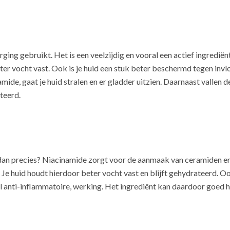
ging gebruikt. Het is een veelzijdig en vooral een actief ingrediën
eter vocht vast. Ook is je huid een stuk beter beschermd tegen in
mide, gaat je huid stralen en er gladder uitzien. Daarnaast vallen de
teerd.
an precies? Niacinamide zorgt voor de aanmaak van ceramiden en v
 Je huid houdt hierdoor beter vocht vast en blijft gehydrateerd. O
anti-inflammatoire, werking. Het ingrediënt kan daardoor goed he