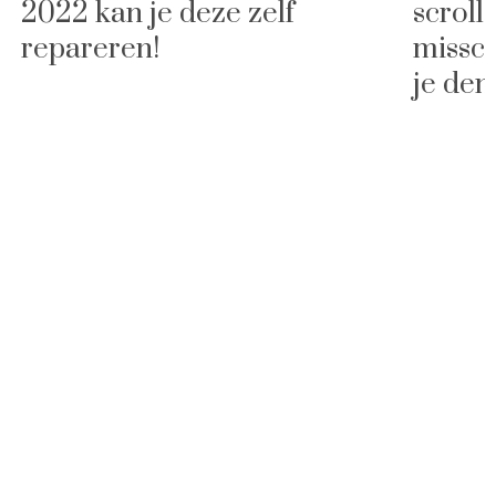
2022 kan je deze zelf
scroll
repareren!
missch
je den