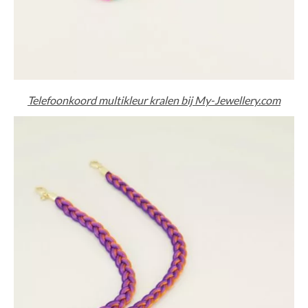
Telefoonkoord m​​​ultikleur kralen bij My-Jewellery.com